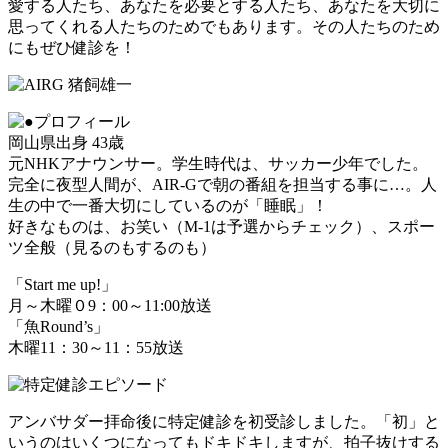
愛する人たち、あなたを必要とする人たち、あなたを大切に
思ってくれる人たちのためでもあります。その人たちのため
にもぜひ健診を！
岡山県出身 43歳
元NHKアナウンサー。学生時代は、サッカー少年でした。
完全に夜型人間が、AIR-Gで朝の番組を担当する事に…。人
生の中で一番大切にしているのが「睡眠」！
好きなものは、お笑い（M-1は予選からチェック）、スポー
ツ全般（見るのもするのも）
「Start me up!」
月～木曜０9：00～11:00放送
「魚Round’s」
木曜11：30～11：55放送
アンバサダー拝命後に特定健診を初受診しました。「初」と
いうのはいくつになってもドキドキしますが、拍子抜けする