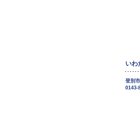
いわ
登別市
0143-