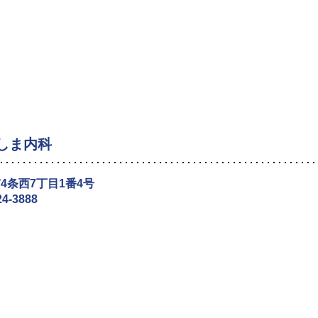
しま内科
4条西7丁目1番4号
24-3888