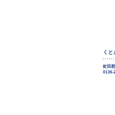
くと
虻田郡
0136-