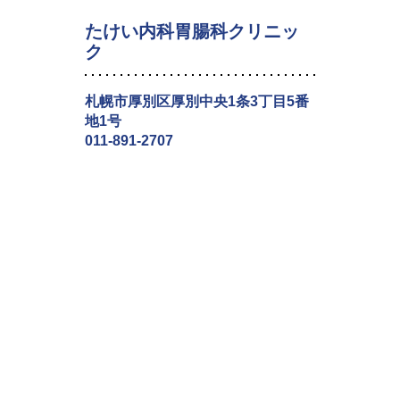
たけい内科胃腸科クリニッ
ク
札幌市厚別区厚別中央1条3丁目5番
地1号
011-891-2707