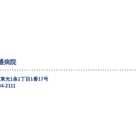
通病院
東光1条1丁目1番17号
34-2111