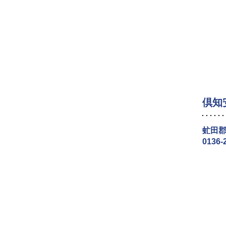
倶知
虻田郡
0136-