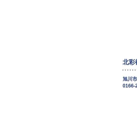
北彩
旭川市
0166-