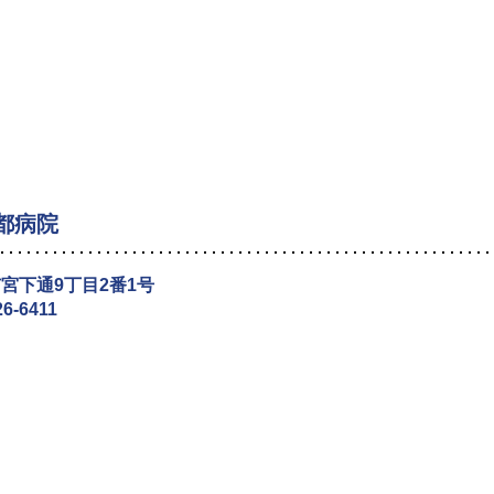
都病院
宮下通9丁目2番1号
26-6411