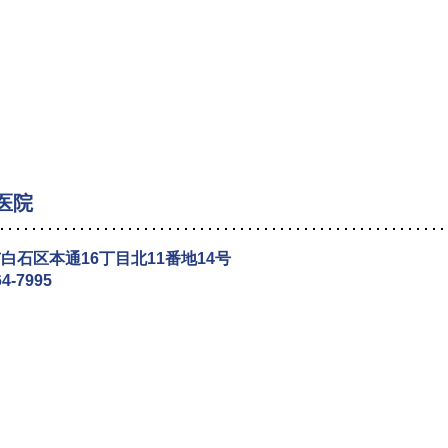
医院
白石区本通16丁目北11番地14号
64-7995