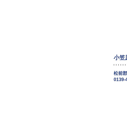
小笠
松前郡
0139-