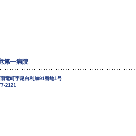
竜第一病院
雨竜町字尾白利加91番地1号
77-2121