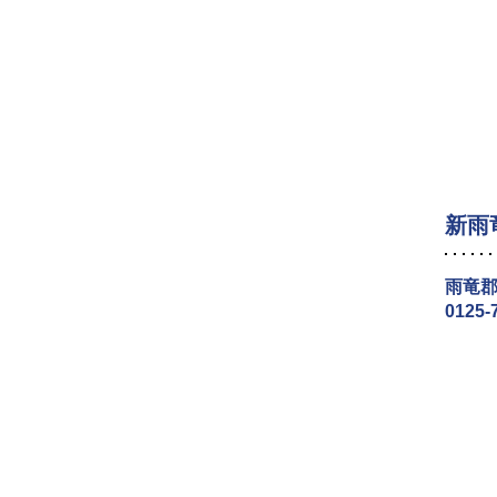
新雨
雨竜郡
0125-