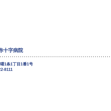
赤十字病院
曙1条1丁目1番1号
22-8111