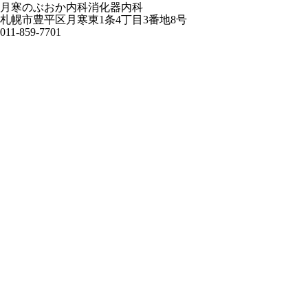
月寒のぶおか内科消化器内科
札幌市豊平区月寒東1条4丁目3番地8号
011-859-7701