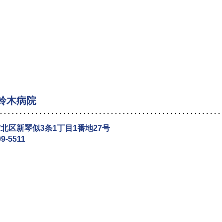
鈴木病院
北区新琴似3条1丁目1番地27号
09-5511