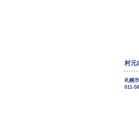
村元
札幌市
011-5