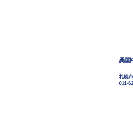
桑園
札幌市
011-6