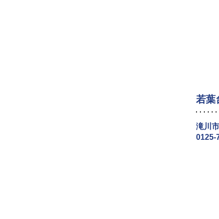
若葉
滝川市
0125-