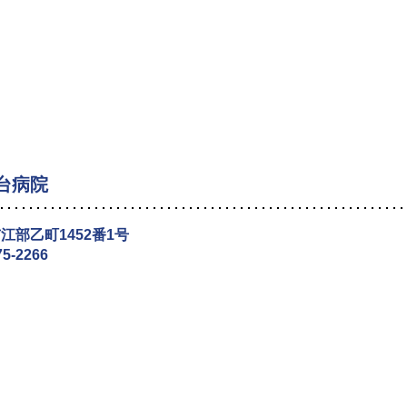
台病院
江部乙町1452番1号
75-2266