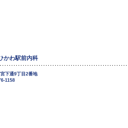
ひかわ駅前内科
宮下通9丁目2番地
76-1158