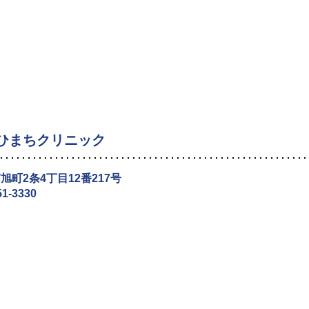
ひまちクリニック
旭町2条4丁目12番217号
51-3330