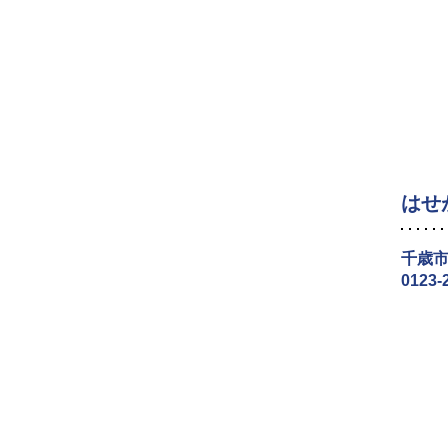
はせ
千歳市
0123-