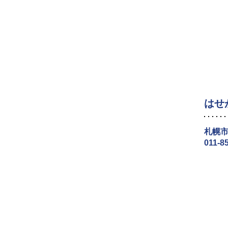
はせ
札幌市
011-8