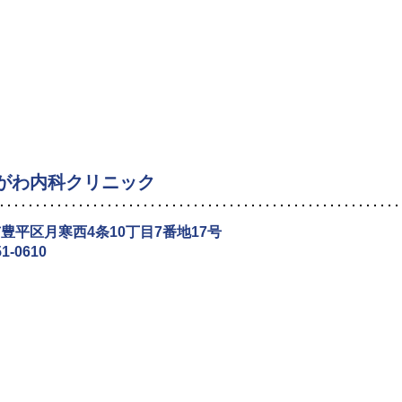
がわ内科クリニック
豊平区月寒西4条10丁目7番地17号
51-0610