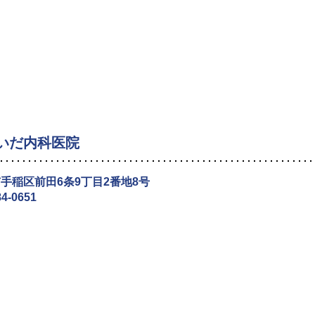
いだ内科医院
手稲区前田6条9丁目2番地8号
84-0651