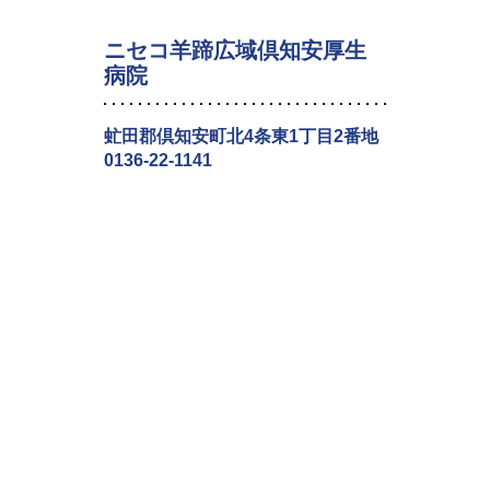
ニセコ羊蹄広域倶知安厚生
病院
虻田郡倶知安町北4条東1丁目2番地
0136-22-1141