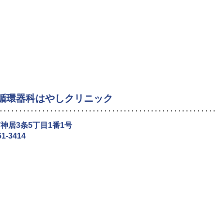
循環器科はやしクリニック
神居3条5丁目1番1号
61-3414