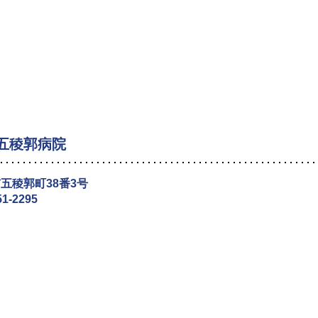
五稜郭病院
五稜郭町38番3号
51-2295