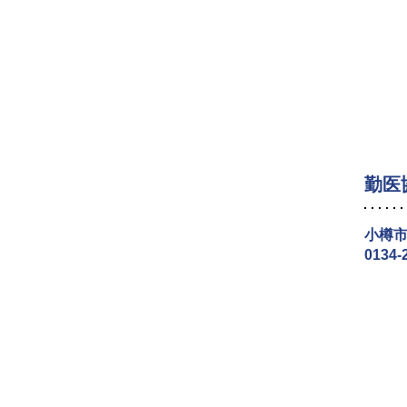
勤医
小樽市
0134-