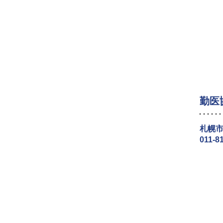
勤医
札幌市
011-8