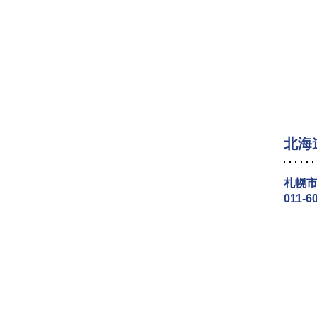
北海
札幌市
011-6