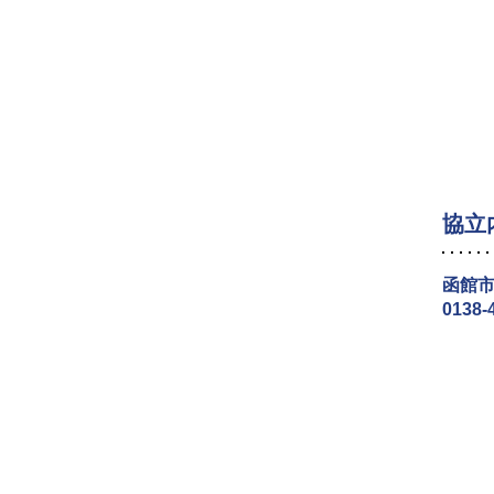
協立
函館市
0138-