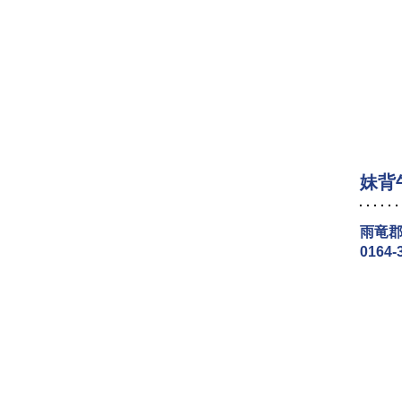
妹背
雨竜郡
0164-