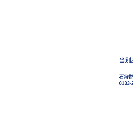
当別
石狩郡
0133-