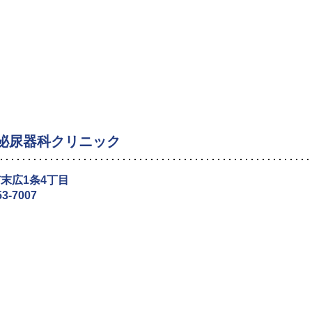
泌尿器科クリニック
末広1条4丁目
53-7007