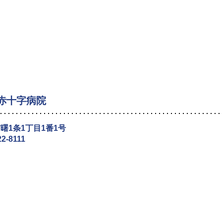
赤十字病院
曙1条1丁目1番1号
22-8111