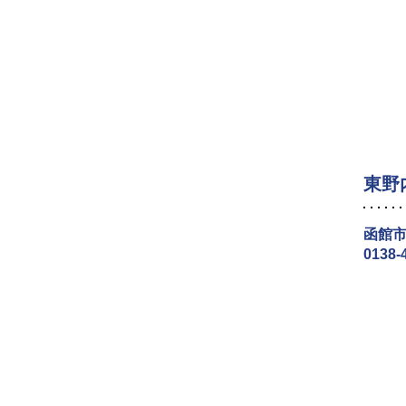
東野
函館市
0138-