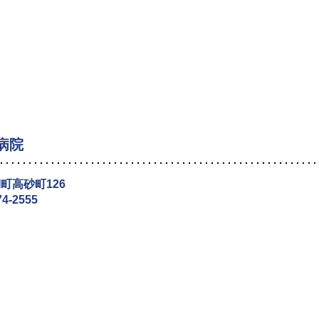
病院
町高砂町126
74-2555