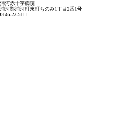
浦河赤十字病院
浦河郡浦河町東町ちのみ1丁目2番1号
0146-22-5111