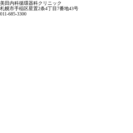
美田内科循環器科クリニック
札幌市手稲区星置2条4丁目7番地43号
011-685-3300