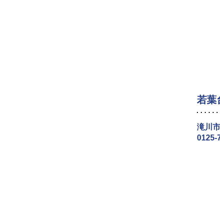
若葉
滝川市
0125-