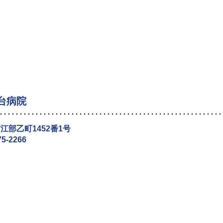
台病院
江部乙町1452番1号
75-2266