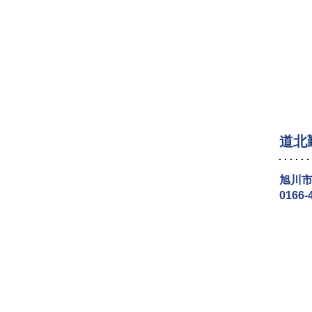
道北
旭川市
0166-