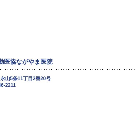
勤医協ながやま医院
永山5条11丁目2番20号
46-2211