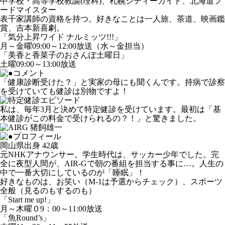
中学校・高等学校教諭(理科)、札幌シティーガイド、北海道フ
ードマイスター
表千家講師の資格を持つ。好きなことは一人旅、茶道、映画鑑
賞、吉本新喜劇。
「気分上昇ワイド ナルミッツ!!!」
月～金曜09:00～12:00放送（水～金担当）
「美香と香菜子のおさんぽ土曜日」
土曜09:00～13:00放送
「健康診断受けた？」と実家の母にも聞くんです。持病で診察
を受けていても健診は別物ですよ！
私は、毎年3月と決めて特定健診を受けています。最初は「基
本健診がこの料金で受けられるの？！」と驚きました。
岡山県出身 42歳
元NHKアナウンサー。学生時代は、サッカー少年でした。完
全に夜型人間が、AIR-Gで朝の番組を担当する事に…。人生の
中で一番大切にしているのが「睡眠」！
好きなものは、お笑い（M-1は予選からチェック）、スポーツ
全般（見るのもするのも）
「Start me up!」
月～木曜０9：00～11:00放送
「魚Round’s」