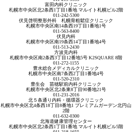
富田内科クリニック
札幌市中央区北2条西1丁目1番地 マルイト札幌ビル2階
011-242-5300
伏見啓明整形外科 札幌骨粗鬆症クリニック
札幌市中央区南14条西19丁目1番地1号
011-563-8400
伏見内科
札幌市中央区南19条西14丁目1番地4号
011-513-2430
方波見内科
札幌市中央区南2条西3丁目12番地5号 K2SQUARE 8階
011-272-1155
豊水総合メディカルクリニック
札幌市中央区南7条西2丁目1番地4号
011-520-2310
豊生会 苗穂駅前内科クリニック
札幌市中央区北2条東8丁目90番地21号
011-231-2016
北５条通り内科・循環器クリニック
札幌市中央区北4条西18丁目8番地1 プレミアムガーデン北円山
2階
011-632-0300
北海道健康管理センター
札幌市中央区北2条西1丁目1番地 マルイト札幌ビル5階
011-218-1655