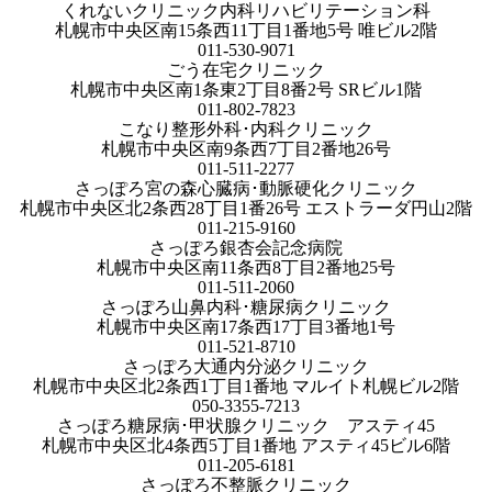
くれないクリニック内科リハビリテーション科
札幌市中央区南15条西11丁目1番地5号 唯ビル2階
011-530-9071
ごう在宅クリニック
札幌市中央区南1条東2丁目8番2号 SRビル1階
011-802-7823
こなり整形外科･内科クリニック
札幌市中央区南9条西7丁目2番地26号
011-511-2277
さっぽろ宮の森心臓病･動脈硬化クリニック
札幌市中央区北2条西28丁目1番26号 エストラーダ円山2階
011-215-9160
さっぽろ銀杏会記念病院
札幌市中央区南11条西8丁目2番地25号
011-511-2060
さっぽろ山鼻内科･糖尿病クリニック
札幌市中央区南17条西17丁目3番地1号
011-521-8710
さっぽろ大通内分泌クリニック
札幌市中央区北2条西1丁目1番地 マルイト札幌ビル2階
050-3355-7213
さっぽろ糖尿病･甲状腺クリニック アスティ45
札幌市中央区北4条西5丁目1番地 アスティ45ビル6階
011-205-6181
さっぽろ不整脈クリニック