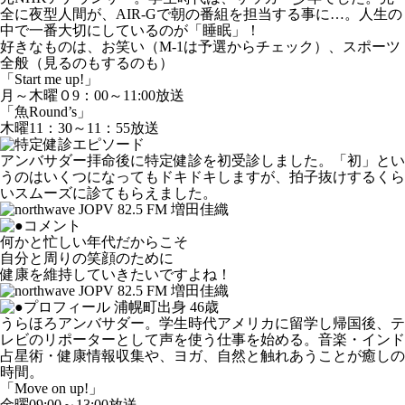
全に夜型人間が、AIR-Gで朝の番組を担当する事に…。人生の
中で一番大切にしているのが「睡眠」！
好きなものは、お笑い（M-1は予選からチェック）、スポーツ
全般（見るのもするのも）
「Start me up!」
月～木曜０9：00～11:00放送
「魚Round’s」
木曜11：30～11：55放送
アンバサダー拝命後に特定健診を初受診しました。「初」とい
うのはいくつになってもドキドキしますが、拍子抜けするくら
いスムーズに診てもらえました。
何かと忙しい年代だからこそ
自分と周りの笑顔のために
健康を維持していきたいですよね！
浦幌町出身 46歳
うらほろアンバサダー。学生時代アメリカに留学し帰国後、テ
レビのリポーターとして声を使う仕事を始める。音楽・インド
占星術・健康情報収集や、ヨガ、自然と触れあうことが癒しの
時間。
「Move on up!」
金曜09:00～13:00放送