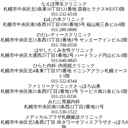
なえぼ厚生クリニック
札幌市中央区北3条東10丁目121番地 苗穂ヒラクスWEST3階
011-232-6518
ねむの木クリニック
札幌市中央区南3条西10丁目1001番地5号 福山南三条ビル6階
011-280-0880
のだレディースクリニック
札幌市中央区北11条西15丁目2番地1号 サンエーアインビル2階
011-708-0550
はやしたくみ女性クリニック
札幌市中央区大通西25丁目1番地2号 ハートランド円山ビル3階
011-640-8845
ひらた内科･内視鏡クリニック
札幌市中央区北4条東7丁目375番地 イニシアグラン札幌イース
ト1階
011-522-8344
ファミリークリニックさっぽろ山鼻
札幌市中央区南21条西9丁目2番地15号 ラーピス南21条ビル1階
011-211-0336
みたに胃腸内科
札幌市中央区南13条西22丁目2番地11号
011-530-1522
メディカルプラザ札幌健診クリニック
札幌市中央区北5条西2丁目 JRタワーオフィスプラザさっぽろ8
階