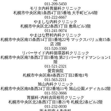
011-209-5450
モリタ内科胃腸科クリニック
札幌市中央区南1条西4丁目5番地 大手町ビル6階
011-222-6667
やましな内科クリニック
札幌市中央区北2条西3丁目 敷島ビル3階
011-241-9074
やまはな野村内科クリニック
札幌市中央区南15条西14丁目1番地22号 マックスバリュ南15条
店 2階
011-520-3360
リバーサイド内科循環器科クリニック
札幌市中央区南7条西2丁目1番地 第2リバーサイドマンション1
階
011-521-2321
愛育病院
札幌市中央区南4条西25丁目2番地1号
011-563-2211
旭山内科クリニック
札幌市中央区南8条西24丁目2番地11号 旭山公園メディカル2階
011-552-3666
胃腸科･内科吉田裕司クリニック
札幌市中央区北2条西3丁目1番21号 札幌北2条ビル2階
011-232-0030
医大前南４条内科