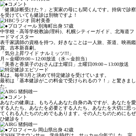
「健康診断受けた？」と実家の母にも聞くんです。持病で診察
を受けていても健診は別物ですよ！
別海町出身 57歳
中学校・高等学校教諭(理科)、札幌シティーガイド、北海道フ
ードマイスター
表千家講師の資格を持つ。好きなことは一人旅、茶道、映画鑑
賞、吉本新喜劇。
「気分上昇ワイド ナルミッツ!!!」
月～金曜09:00～12:00放送（水～金担当）
「美香と香菜子のおさんぽ土曜日」土曜日09:00～13:00放送
私は、毎年3月と決めて特定健診を受けています。
最初は「基本健診がこの料金で受けられるの？！」と驚きまし
た。
あなたの健康は、もちろんあなた自身の為ですが、あなたを愛
する人たち、あなたを必要とする人たち、あなたを大切に思っ
てくれる人たちのためでもあります。その人たちのためにもぜ
ひ健診を！
岡山県出身 42歳
元NHKアナウンサー。学生時代は、サッカー少年でした。完