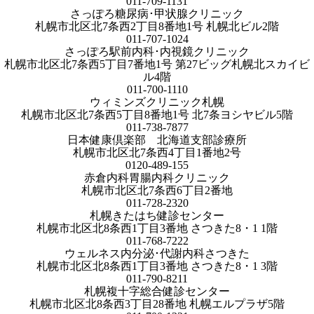
011-709-1131
さっぽろ糖尿病･甲状腺クリニック
札幌市北区北7条西2丁目8番地1号 札幌北ビル2階
011-707-1024
さっぽろ駅前内科･内視鏡クリニック
札幌市北区北7条西5丁目7番地1号 第27ビッグ札幌北スカイビ
ル4階
011-700-1110
ウィミンズクリニック札幌
札幌市北区北7条西5丁目8番地1号 北7条ヨシヤビル5階
011-738-7877
日本健康倶楽部 北海道支部診療所
札幌市北区北7条西4丁目1番地2号
0120-489-155
赤倉内科胃腸内科クリニック
札幌市北区北7条西6丁目2番地
011-728-2320
札幌きたはち健診センター
札幌市北区北8条西1丁目3番地 さつきた8・1 1階
011-768-7222
ウェルネス内分泌･代謝内科さつきた
札幌市北区北8条西1丁目3番地 さつきた8・1 3階
011-790-8211
札幌複十字総合健診センター
札幌市北区北8条西3丁目28番地 札幌エルプラザ5階