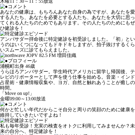
木曜11：30～11：55放送
あなたの健康は、もちろんあなた自身の為ですが、あなたを愛
する人たち、あなたを必要とする人たち、あなたを大切に思っ
てくれる人たちのためでもあります。その人たちのためにもぜ
ひ健診を！
アンバサダー拝命後に特定健診を初受診しました。「初」とい
うのはいくつになってもドキドキしますが、拍子抜けするくら
いスムーズに診てもらえました。
浦幌町出身 46歳
うらほろアンバサダー。学生時代アメリカに留学し帰国後、テ
レビのリポーターとして声を使う仕事を始める。音楽・インド
占星術・健康情報収集や、ヨガ、自然と触れあうことが癒しの
時間。
「Move on up!」
金曜09:00～13:00放送
何かと忙しい年代だからこそ自分と周りの笑顔のために健康を
維持していきたいですよね！
私も毎年受診！充実の検査をオトクに利用してみませんか？未
来の自分へ、特定健診を！