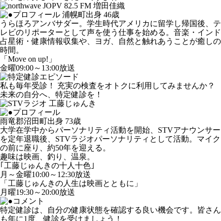
浦幌町出身 46歳
うらほろアンバサダー。学生時代アメリカに留学し帰国後、テ
レビのリポーターとして声を使う仕事を始める。音楽・インド
占星術・健康情報収集や、ヨガ、自然と触れあうことが癒しの
時間。
「Move on up!」
金曜09:00～13:00放送
私も毎年受診！ 充実の検査をオトクに利用してみませんか？
未来の自分へ、特定健診を！
雨竜郡沼田町出身 73歳
大学在学中からパーソナリティ活動を開始、STVアナウンサー
を定年退職後、STVラジオパーソナリティとして活動。マイク
の前に座り、約50年を迎える。
趣味は映画、釣り、温泉。
｢工藤じゅんきの十人十色｣
月～金曜10:00～12:30放送
「工藤じゅんきの人生は映画とともに」
月曜19:30～20:00放送
特定健診は、自分の健康状態を確認する良い機会です。皆さん
も年に1度、健診を受けましょう！