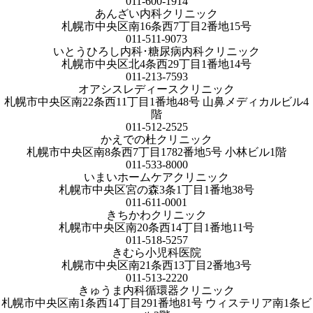
011-600-1914
あんざい内科クリニック
札幌市中央区南16条西7丁目2番地15号
011-511-9073
いとうひろし内科･糖尿病内科クリニック
札幌市中央区北4条西29丁目1番地14号
011-213-7593
オアシスレディースクリニック
札幌市中央区南22条西11丁目1番地48号 山鼻メディカルビル4
階
011-512-2525
かえでの杜クリニック
札幌市中央区南8条西7丁目1782番地5号 小林ビル1階
011-533-8000
いまいホームケアクリニック
札幌市中央区宮の森3条1丁目1番地38号
011-611-0001
きちかわクリニック
札幌市中央区南20条西14丁目1番地11号
011-518-5257
きむら小児科医院
札幌市中央区南21条西13丁目2番地3号
011-513-2220
きゅうま内科循環器クリニック
札幌市中央区南1条西14丁目291番地81号 ウィステリア南1条ビ