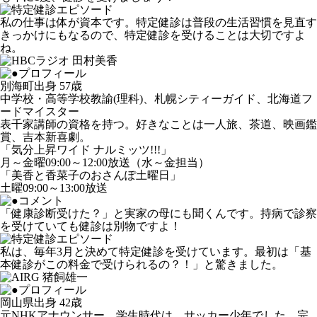
私の仕事は体が資本です。特定健診は普段の生活習慣を見直す
きっかけにもなるので、特定健診を受けることは大切ですよ
ね。
別海町出身 57歳
中学校・高等学校教諭(理科)、札幌シティーガイド、北海道フ
ードマイスター
表千家講師の資格を持つ。好きなことは一人旅、茶道、映画鑑
賞、吉本新喜劇。
「気分上昇ワイド ナルミッツ!!!」
月～金曜09:00～12:00放送（水～金担当）
「美香と香菜子のおさんぽ土曜日」
土曜09:00～13:00放送
「健康診断受けた？」と実家の母にも聞くんです。持病で診察
を受けていても健診は別物ですよ！
私は、毎年3月と決めて特定健診を受けています。最初は「基
本健診がこの料金で受けられるの？！」と驚きました。
岡山県出身 42歳
元NHKアナウンサー。学生時代は、サッカー少年でした。完