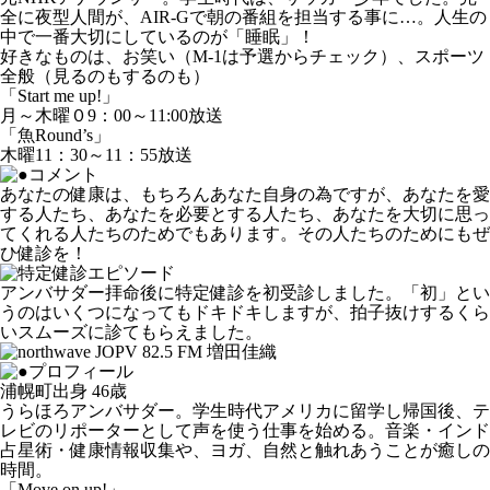
全に夜型人間が、AIR-Gで朝の番組を担当する事に…。人生の
中で一番大切にしているのが「睡眠」！
好きなものは、お笑い（M-1は予選からチェック）、スポーツ
全般（見るのもするのも）
「Start me up!」
月～木曜０9：00～11:00放送
「魚Round’s」
木曜11：30～11：55放送
あなたの健康は、もちろんあなた自身の為ですが、あなたを愛
する人たち、あなたを必要とする人たち、あなたを大切に思っ
てくれる人たちのためでもあります。その人たちのためにもぜ
ひ健診を！
アンバサダー拝命後に特定健診を初受診しました。「初」とい
うのはいくつになってもドキドキしますが、拍子抜けするくら
いスムーズに診てもらえました。
浦幌町出身 46歳
うらほろアンバサダー。学生時代アメリカに留学し帰国後、テ
レビのリポーターとして声を使う仕事を始める。音楽・インド
占星術・健康情報収集や、ヨガ、自然と触れあうことが癒しの
時間。
「Move on up!」