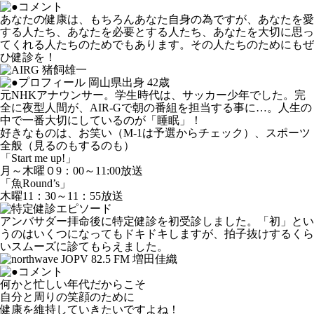
あなたの健康は、もちろんあなた自身の為ですが、あなたを愛
する人たち、あなたを必要とする人たち、あなたを大切に思っ
てくれる人たちのためでもあります。その人たちのためにもぜ
ひ健診を！
岡山県出身 42歳
元NHKアナウンサー。学生時代は、サッカー少年でした。完
全に夜型人間が、AIR-Gで朝の番組を担当する事に…。人生の
中で一番大切にしているのが「睡眠」！
好きなものは、お笑い（M-1は予選からチェック）、スポーツ
全般（見るのもするのも）
「Start me up!」
月～木曜０9：00～11:00放送
「魚Round’s」
木曜11：30～11：55放送
アンバサダー拝命後に特定健診を初受診しました。「初」とい
うのはいくつになってもドキドキしますが、拍子抜けするくら
いスムーズに診てもらえました。
何かと忙しい年代だからこそ
自分と周りの笑顔のために
健康を維持していきたいですよね！