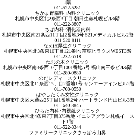
1階
011-522-5281
ちかま胃腸科･内科クリニック
札幌市中央区北2条西3丁目 朝日生命札幌ビル6階
011-222-3807
ちば内科･消化器内科
札幌市中央区南21条西11丁目2番地3号 S21メディカルビル2階
011-520-8111
なえぼ厚生クリニック
札幌市中央区北3条東10丁目121番地 苗穂ヒラクスWEST3階
011-232-6518
ねむの木クリニック
札幌市中央区南3条西10丁目1001番地5号 福山南三条ビル6階
011-280-0880
のだレディースクリニック
札幌市中央区北11条西15丁目2番地1号 サンエーアインビル2階
011-708-0550
はやしたくみ女性クリニック
札幌市中央区大通西25丁目1番地2号 ハートランド円山ビル3階
011-640-8845
ひらた内科･内視鏡クリニック
札幌市中央区北4条東7丁目375番地 イニシアグラン札幌イース
ト1階
011-522-8344
ファミリークリニックさっぽろ山鼻