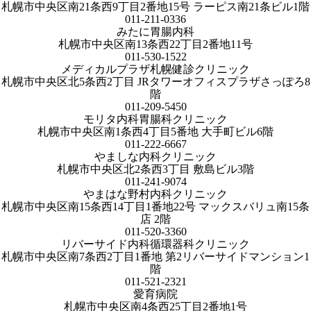
札幌市中央区南21条西9丁目2番地15号 ラーピス南21条ビル1階
011-211-0336
みたに胃腸内科
札幌市中央区南13条西22丁目2番地11号
011-530-1522
メディカルプラザ札幌健診クリニック
札幌市中央区北5条西2丁目 JRタワーオフィスプラザさっぽろ8
階
011-209-5450
モリタ内科胃腸科クリニック
札幌市中央区南1条西4丁目5番地 大手町ビル6階
011-222-6667
やましな内科クリニック
札幌市中央区北2条西3丁目 敷島ビル3階
011-241-9074
やまはな野村内科クリニック
札幌市中央区南15条西14丁目1番地22号 マックスバリュ南15条
店 2階
011-520-3360
リバーサイド内科循環器科クリニック
札幌市中央区南7条西2丁目1番地 第2リバーサイドマンション1
階
011-521-2321
愛育病院
札幌市中央区南4条西25丁目2番地1号