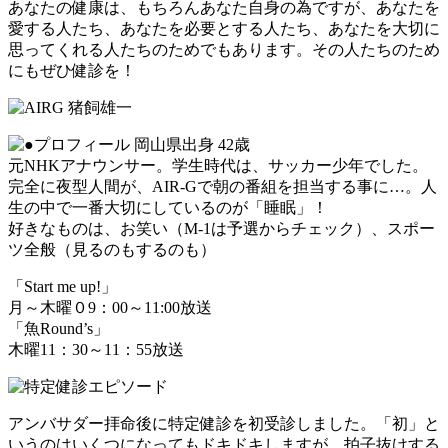
あなたの健康は、もちろんあなた自身の為ですが、あなたを
愛する人たち、あなたを必要とする人たち、あなたを大切に
思ってくれる人たちのためでもあります。その人たちのため
にもぜひ健診を！
岡山県出身 42歳
元NHKアナウンサー。学生時代は、サッカー少年でした。
完全に夜型人間が、AIR-Gで朝の番組を担当する事に…。人
生の中で一番大切にしているのが「睡眠」！
好きなものは、お笑い（M-1は予選からチェック）、スポー
ツ全般（見るのもするのも）
「Start me up!」
月～木曜０9：00～11:00放送
「魚Round’s」
木曜11：30～11：55放送
アンバサダー拝命後に特定健診を初受診しました。「初」と
いうのはいくつになってもドキドキしますが、拍子抜けする