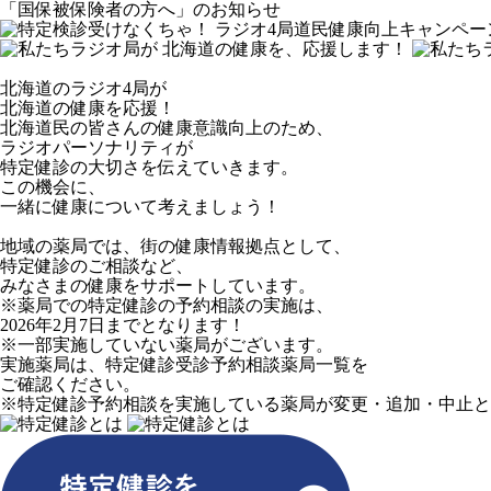
「国保被保険者の方へ」のお知らせ
北海道のラジオ4局が
北海道の健康を応援！
北海道民の皆さんの健康意識向上のため、
ラジオパーソナリティが
特定健診の大切さを伝えていきます。
この機会に、
一緒に健康について考えましょう！
地域の薬局では、街の健康情報拠点として、
特定健診のご相談など、
みなさまの健康をサポートしています。
※薬局での特定健診の予約相談の実施は、
2026年2月7日までとなります！
※一部実施していない薬局がございます。
実施薬局は、特定健診受診予約相談薬局一覧を
ご確認ください。
※特定健診予約相談を実施している薬局が変更・追加・中止と