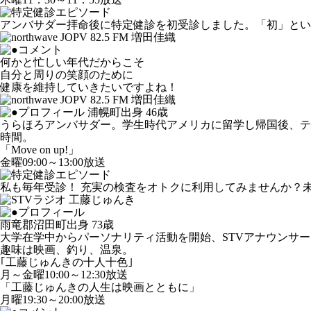
アンバサダー拝命後に特定健診を初受診しました。「初」と
何かと忙しい年代だからこそ
自分と周りの笑顔のために
健康を維持していきたいですよね！
浦幌町出身 46歳
うらほろアンバサダー。学生時代アメリカに留学し帰国後、テ
時間。
「Move on up!」
金曜09:00～13:00放送
私も毎年受診！ 充実の検査をオトクに利用してみませんか？
雨竜郡沼田町出身 73歳
大学在学中からパーソナリティ活動を開始、STVアナウンサー
趣味は映画、釣り、温泉。
｢工藤じゅんきの十人十色｣
月～金曜10:00～12:30放送
「工藤じゅんきの人生は映画とともに」
月曜19:30～20:00放送