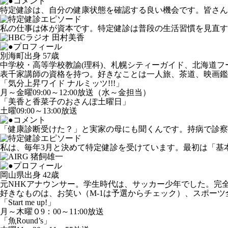
特定健診は、自分の健康状態を確認する良い機会です。皆さん
私の仕事は体が資本です。特定健診は普段の生活習慣を見直す
別海町出身 57歳
中学校・高等学校教諭(理科)、札幌シティーガイド、北海道フ
表千家講師の資格を持つ。好きなことは一人旅、茶道、映画鑑
「気分上昇ワイド ナルミッツ!!!」
月～金曜09:00～12:00放送（水～金担当）
「美香と香菜子のおさんぽ土曜日」
土曜09:00～13:00放送
「健康診断受けた？」と実家の母にも聞くんです。持病で診察
私は、毎年3月と決めて特定健診を受けています。最初は「基
岡山県出身 42歳
元NHKアナウンサー。学生時代は、サッカー少年でした。完全
好きなものは、お笑い（M-1は予選からチェック）、スポー
「Start me up!」
月～木曜０9：00～11:00放送
「魚Round’s」