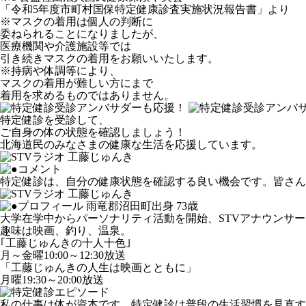
「令和5年度市町村国保特定健康診査実施状況報告書」より
※マスクの着用は個人の判断に
委ねられることになりましたが、
医療機関や介護施設等では
引き続きマスクの着用をお願いいたします。
※持病や体調等により、
マスクの着用が難しい方にまで
着用を求めるものではありません。
特定健診を受診して、
ご自身の体の状態を確認しましょう！
北海道民のみなさまの健康な生活を応援しています。
特定健診は、自分の健康状態を確認する良い機会です。皆さん
雨竜郡沼田町出身 73歳
大学在学中からパーソナリティ活動を開始、STVアナウンサー
趣味は映画、釣り、温泉。
｢工藤じゅんきの十人十色｣
月～金曜10:00～12:30放送
「工藤じゅんきの人生は映画とともに」
月曜19:30～20:00放送
私の仕事は体が資本です。特定健診は普段の生活習慣を見直す