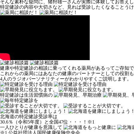
そんな素朴な疑問に、猪狩雄一さんが実際に体験してお答えし
特定健診の内容や大切さなど、見れば受診したくなることうけ
健康や特定健診の相談に乗ってくれる薬局があるってご存知で
これからの薬局にはあなたの健康のパートナーとしての役割も
4人のラジオパーソナリティーがわかりやすくご説明します。
特定健診は生活習慣病の
北海道の特定健診受診率は
30.6％（令和5年度）と全国47位・・・！
※1
一人ひとりが健康を意識して
※1 公益社団法人国民健康保険中央会