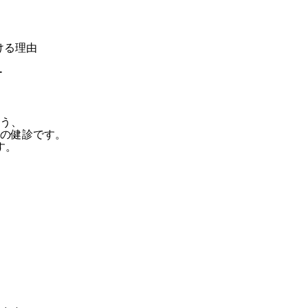
行う、
の健診です。
す。