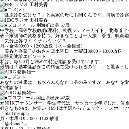
「健康診断受けた？」と実家の母にも聞くんです。持病で診察
別海町出身 57歳
中学校・高等学校教諭(理科)、札幌シティーガイド、北海道フ
表千家講師の資格を持つ。好きなことは一人旅、茶道、映画鑑
「気分上昇ワイド ナルミッツ!!!」
月～金曜09:00～12:00放送（水～金担当）
「美香と香菜子のおさんぽ土曜日」土曜日09:00～13:00放送
私は、毎年3月と決めて特定健診を受けています。
最初は「基本健診がこの料金で受けられるの？！」と驚きまし
あなたの健康は、もちろんあなた自身の為ですが、あなたを愛
ひ健診を！
岡山県出身 42歳
元NHKアナウンサー。学生時代は、サッカー少年でした。完全
好きなものは、お笑い（M-1は予選からチェック）、スポー
「Start me up!」
月～木曜０9：00～11:00放送
「魚Round’s」
木曜11：30～11：55放送