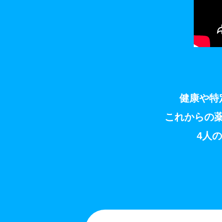
健康や特
これからの
4人