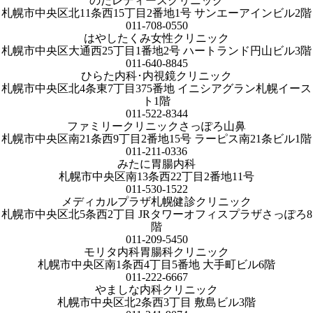
のだレディースクリニック
札幌市中央区北11条西15丁目2番地1号 サンエーアインビル2階
011-708-0550
はやしたくみ女性クリニック
札幌市中央区大通西25丁目1番地2号 ハートランド円山ビル3階
011-640-8845
ひらた内科･内視鏡クリニック
札幌市中央区北4条東7丁目375番地 イニシアグラン札幌イース
ト1階
011-522-8344
ファミリークリニックさっぽろ山鼻
札幌市中央区南21条西9丁目2番地15号 ラーピス南21条ビル1階
011-211-0336
みたに胃腸内科
札幌市中央区南13条西22丁目2番地11号
011-530-1522
メディカルプラザ札幌健診クリニック
札幌市中央区北5条西2丁目 JRタワーオフィスプラザさっぽろ8
階
011-209-5450
モリタ内科胃腸科クリニック
札幌市中央区南1条西4丁目5番地 大手町ビル6階
011-222-6667
やましな内科クリニック
札幌市中央区北2条西3丁目 敷島ビル3階