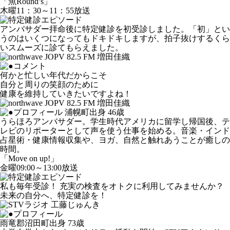
「魚Round’s」
木曜11：30～11：55放送
アンバサダー拝命後に特定健診を初受診しました。「初」とい
うのはいくつになってもドキドキしますが、拍子抜けするくら
いスムーズに診てもらえました。
何かと忙しい年代だからこそ
自分と周りの笑顔のために
健康を維持していきたいですよね！
浦幌町出身 46歳
うらほろアンバサダー。学生時代アメリカに留学し帰国後、テ
レビのリポーターとして声を使う仕事を始める。音楽・インド
占星術・健康情報収集や、ヨガ、自然と触れあうことが癒しの
時間。
「Move on up!」
金曜09:00～13:00放送
私も毎年受診！ 充実の検査をオトクに利用してみませんか？
未来の自分へ、特定健診を！
雨竜郡沼田町出身 73歳