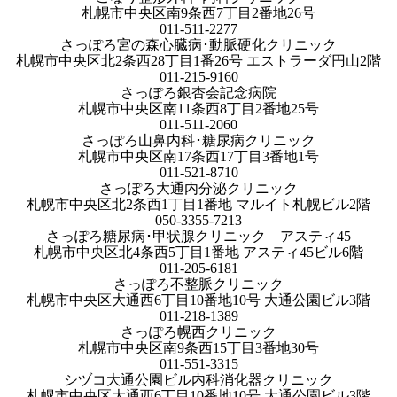
札幌市中央区南9条西7丁目2番地26号
011-511-2277
さっぽろ宮の森心臓病･動脈硬化クリニック
札幌市中央区北2条西28丁目1番26号 エストラーダ円山2階
011-215-9160
さっぽろ銀杏会記念病院
札幌市中央区南11条西8丁目2番地25号
011-511-2060
さっぽろ山鼻内科･糖尿病クリニック
札幌市中央区南17条西17丁目3番地1号
011-521-8710
さっぽろ大通内分泌クリニック
札幌市中央区北2条西1丁目1番地 マルイト札幌ビル2階
050-3355-7213
さっぽろ糖尿病･甲状腺クリニック アスティ45
札幌市中央区北4条西5丁目1番地 アスティ45ビル6階
011-205-6181
さっぽろ不整脈クリニック
札幌市中央区大通西6丁目10番地10号 大通公園ビル3階
011-218-1389
さっぽろ幌西クリニック
札幌市中央区南9条西15丁目3番地30号
011-551-3315
シヅコ大通公園ビル内科消化器クリニック
札幌市中央区大通西6丁目10番地10号 大通公園ビル3階