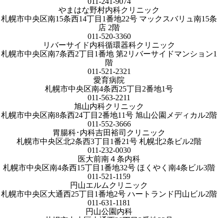
011-241-9074
やまはな野村内科クリニック
札幌市中央区南15条西14丁目1番地22号 マックスバリュ南15条
店 2階
011-520-3360
リバーサイド内科循環器科クリニック
札幌市中央区南7条西2丁目1番地 第2リバーサイドマンション1
階
011-521-2321
愛育病院
札幌市中央区南4条西25丁目2番地1号
011-563-2211
旭山内科クリニック
札幌市中央区南8条西24丁目2番地11号 旭山公園メディカル2階
011-552-3666
胃腸科･内科吉田裕司クリニック
札幌市中央区北2条西3丁目1番21号 札幌北2条ビル2階
011-232-0030
医大前南４条内科
札幌市中央区南4条西15丁目1番地32号 ほくやく南4条ビル3階
011-521-1159
円山エルムクリニック
札幌市中央区大通西25丁目1番地2号 ハートランド円山ビル2階
011-631-1181
円山公園内科