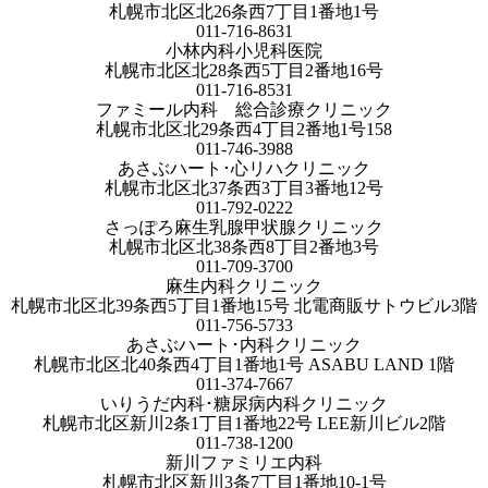
札幌市北区北26条西7丁目1番地1号
011-716-8631
小林内科小児科医院
札幌市北区北28条西5丁目2番地16号
011-716-8531
ファミール内科 総合診療クリニック
札幌市北区北29条西4丁目2番地1号158
011-746-3988
あさぶハート･心リハクリニック
札幌市北区北37条西3丁目3番地12号
011-792-0222
さっぽろ麻生乳腺甲状腺クリニック
札幌市北区北38条西8丁目2番地3号
011-709-3700
麻生内科クリニック
札幌市北区北39条西5丁目1番地15号 北電商販サトウビル3階
011-756-5733
あさぶハート･内科クリニック
札幌市北区北40条西4丁目1番地1号 ASABU LAND 1階
011-374-7667
いりうだ内科･糖尿病内科クリニック
札幌市北区新川2条1丁目1番地22号 LEE新川ビル2階
011-738-1200
新川ファミリエ内科
札幌市北区新川3条7丁目1番地10-1号