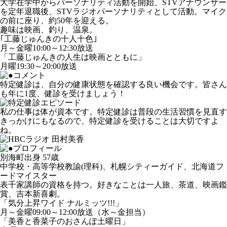
大学在学中からパーソナリティ活動を開始、STVアナウンサー
を定年退職後、STVラジオパーソナリティとして活動。マイク
の前に座り、約50年を迎える。
趣味は映画、釣り、温泉。
｢工藤じゅんきの十人十色｣
月～金曜10:00～12:30放送
「工藤じゅんきの人生は映画とともに」
月曜19:30～20:00放送
特定健診は、自分の健康状態を確認する良い機会です。皆さん
も年に1度、健診を受けましょう！
私の仕事は体が資本です。特定健診は普段の生活習慣を見直す
きっかけにもなるので、特定健診を受けることは大切ですよ
ね。
別海町出身 57歳
中学校・高等学校教諭(理科)、札幌シティーガイド、北海道フ
ードマイスター
表千家講師の資格を持つ。好きなことは一人旅、茶道、映画鑑
賞、吉本新喜劇。
「気分上昇ワイド ナルミッツ!!!」
月～金曜09:00～12:00放送（水～金担当）
「美香と香菜子のおさんぽ土曜日」