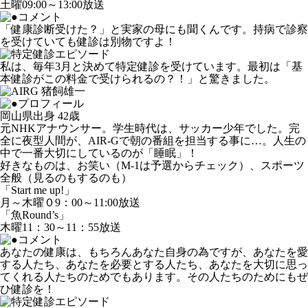
土曜09:00～13:00放送
「健康診断受けた？」と実家の母にも聞くんです。持病で診察
を受けていても健診は別物ですよ！
私は、毎年3月と決めて特定健診を受けています。最初は「基
本健診がこの料金で受けられるの？！」と驚きました。
岡山県出身 42歳
元NHKアナウンサー。学生時代は、サッカー少年でした。完
全に夜型人間が、AIR-Gで朝の番組を担当する事に…。人生の
中で一番大切にしているのが「睡眠」！
好きなものは、お笑い（M-1は予選からチェック）、スポーツ
全般（見るのもするのも）
「Start me up!」
月～木曜０9：00～11:00放送
「魚Round’s」
木曜11：30～11：55放送
あなたの健康は、もちろんあなた自身の為ですが、あなたを愛
する人たち、あなたを必要とする人たち、あなたを大切に思っ
てくれる人たちのためでもあります。その人たちのためにもぜ
ひ健診を！