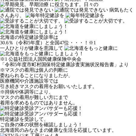
に役立ちます。
日々の
病気もたく
さんあり、
北海道の特定健診受診率は
30.6％（令和5年度）と全国47位・・・！
※1
一人ひとりが健康を意識して
しましょう！
※1 公益社団法人国民健康保険中央会
「令和5年度市町村国保特定健康診査実施状況報告書」より
※マスクの着用は個人の判断に
委ねられることになりましたが、
医療機関や介護施設等では
引き続きマスクの着用をお願いいたします。
※持病や体調等により、
マスクの着用が難しい方にまで
着用を求めるものではありません。
特定健診を受診して、
ご自身の体の状態を確認しましょう！
北海道民のみなさまの健康な生活を応援しています。