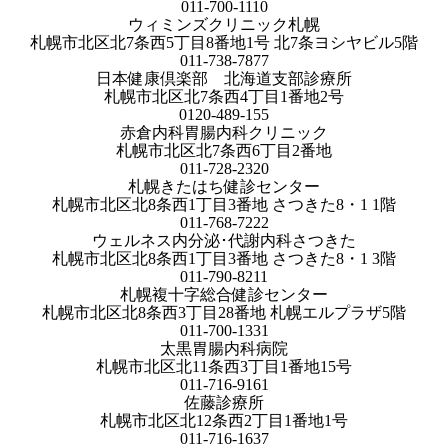
011-700-1110
ウィミンズクリニック札幌
札幌市北区北7条西5丁目8番地1号 北7条ヨシヤビル5階
011-738-7877
日本健康倶楽部 北海道支部診療所
札幌市北区北7条西4丁目1番地2号
0120-489-155
赤倉内科胃腸内科クリニック
札幌市北区北7条西6丁目2番地
011-728-2320
札幌きたはち健診センター
札幌市北区北8条西1丁目3番地 さつきた8・1 1階
011-768-7222
ウェルネス内分泌･代謝内科さつきた
札幌市北区北8条西1丁目3番地 さつきた8・1 3階
011-790-8211
札幌複十字総合健診センター
札幌市北区北8条西3丁目28番地 札幌エルプラザ5階
011-700-1331
太黒胃腸内科病院
札幌市北区北11条西3丁目1番地15号
011-716-9161
佐藤診療所
札幌市北区北12条西2丁目1番地1号
011-716-1637