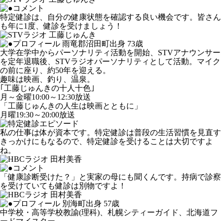
特定健診は、自分の健康状態を確認する良い機会です。皆さん
も年に1度、健診を受けましょう！
雨竜郡沼田町出身 73歳
大学在学中からパーソナリティ活動を開始、STVアナウンサー
を定年退職後、STVラジオパーソナリティとして活動。マイク
の前に座り、約50年を迎える。
趣味は映画、釣り、温泉。
｢工藤じゅんきの十人十色｣
月～金曜10:00～12:30放送
「工藤じゅんきの人生は映画とともに」
月曜19:30～20:00放送
私の仕事は体が資本です。特定健診は普段の生活習慣を見直す
きっかけにもなるので、特定健診を受けることは大切ですよ
ね。
「健康診断受けた？」と実家の母にも聞くんです。持病で診察
を受けていても健診は別物ですよ！
別海町出身 57歳
中学校・高等学校教諭(理科)、札幌シティーガイド、北海道フ