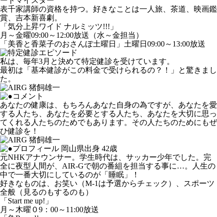
ードマイスター
表千家講師の資格を持つ。好きなことは一人旅、茶道、映画鑑
賞、吉本新喜劇。
「気分上昇ワイド ナルミッツ!!!」
月～金曜09:00～12:00放送（水～金担当）
「美香と香菜子のおさんぽ土曜日」土曜日09:00～13:00放送
私は、毎年3月と決めて特定健診を受けています。
最初は「基本健診がこの料金で受けられるの？！」と驚きまし
た。
あなたの健康は、もちろんあなた自身の為ですが、あなたを愛
する人たち、あなたを必要とする人たち、あなたを大切に思っ
てくれる人たちのためでもあります。その人たちのためにもぜ
ひ健診を！
岡山県出身 42歳
元NHKアナウンサー。学生時代は、サッカー少年でした。完
全に夜型人間が、AIR-Gで朝の番組を担当する事に…。人生の
中で一番大切にしているのが「睡眠」！
好きなものは、お笑い（M-1は予選からチェック）、スポーツ
全般（見るのもするのも）
「Start me up!」
月～木曜０9：00～11:00放送