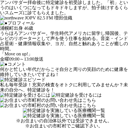
アンバサダー拝命後に特定健診を初受診しました。「初」とい
うのはいくつになってもドキドキしますが、拍子抜けするくら
いスムーズに診てもらえました。
浦幌町出身 46歳
うらほろアンバサダー。学生時代アメリカに留学し帰国後、テ
レビのリポーターとして声を使う仕事を始める。音楽・インド
占星術・健康情報収集や、ヨガ、自然と触れあうことが癒しの
時間。
「Move on up!」
金曜09:00～13:00放送
何かと忙しい年代だからこそ自分と周りの笑顔のために健康を
維持していきたいですよね！
私も毎年受診！充実の検査をオトクに利用してみませんか？未
来の自分へ、特定健診を！
※お住まいの自治体以外では受診できません。
※お住まいの市町村でご確認下さい。