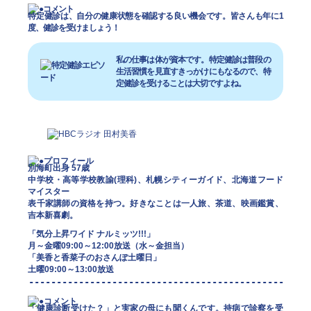
特定健診は、自分の健康状態を確認する良い機会です。皆さんも年に1
度、健診を受けましょう！
私の仕事は体が資本です。特定健診は普段の
生活習慣を見直すきっかけにもなるので、特
定健診を受けることは大切ですよね。
別海町出身 57歳
中学校・高等学校教諭(理科)、札幌シティーガイド、北海道フード
マイスター
表千家講師の資格を持つ。好きなことは一人旅、茶道、映画鑑賞、
吉本新喜劇。
「気分上昇ワイド ナルミッツ!!!」
月～金曜09:00～12:00放送（水～金担当）
「美香と香菜子のおさんぽ土曜日」
土曜09:00～13:00放送
「健康診断受けた？」と実家の母にも聞くんです。持病で診察を受