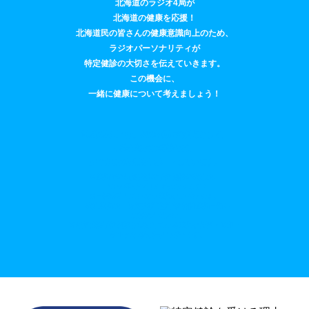
北海道のラジオ4局が
北海道の健康を応援！
北海道民の皆さんの健康意識向上のため、
ラジオパーソナリティが
特定健診の大切さを伝えていきます。
この機会に、
一緒に健康について考えましょう！
地域の薬局では、街の健康情報拠点として、
特定健診のご相談など、
みなさまの健康をサポートしています。
※薬局での特定健診の予約相談の実施は、
2026年2月7日までとなります！
※一部実施していない薬局がございます。
実施薬局は、特定健診受診予約相談薬局一覧を
ご確認ください。
※特定健診予約相談を実施している薬局が変更・追加・
中止となる場合がございます。