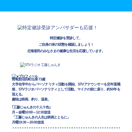
特定健診を受診して、
ご自身の体の状態を確認しましょう！
北海道民のみなさまの健康な生活を応援しています。
雨竜郡沼田町出身 73歳
大学在学中からパーソナリティ活動を開始、STVアナウンサーを定年退職
後、STVラジオパーソナリティとして活動。マイクの前に座り、約50年を
迎える。
趣味は映画、釣り、温泉。
｢工藤じゅんきの十人十色｣
月～金曜10:00～12:30放送
「工藤じゅんきの人生は映画とともに」
月曜19:30～20:00放送