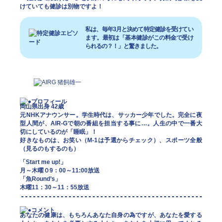
けていても健診は別物ですよ！
私は、毎年3月と決めて特定健診を受けてい
ます。最初は「基本健診がこの料金で受け
られるの？！」と驚きました。
岡山県出身 42歳
元NHKアナウンサー。学生時代は、サッカー少年でした。完全に夜
型人間が、AIR-Gで朝の番組を担当する事に…。人生の中で一番大
切にしているのが「睡眠」！
好きなものは、お笑い（M-1は予選からチェック）、スポーツ全般
（見るのもするのも）
「Start me up!」
月～木曜０9：00～11:00放送
「魚Round’s」
木曜11：30～11：55放送
あなたの健康は、もちろんあなた自身の為ですが、あなたを愛する