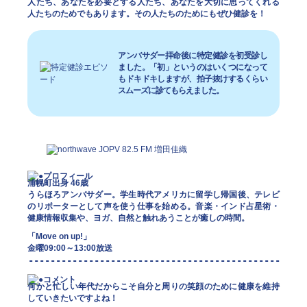
人たち、あなたを必要とする人たち、あなたを大切に思ってくれる
人たちのためでもあります。その人たちのためにもぜひ健診を！
アンバサダー拝命後に特定健診を初受診し
ました。「初」というのはいくつになって
もドキドキしますが、拍子抜けするくらい
スムーズに診てもらえました。
浦幌町出身 46歳
うらほろアンバサダー。学生時代アメリカに留学し帰国後、テレビ
のリポーターとして声を使う仕事を始める。音楽・インド占星術・
健康情報収集や、ヨガ、自然と触れあうことが癒しの時間。
「Move on up!」
金曜09:00～13:00放送
何かと忙しい年代だからこそ自分と周りの笑顔のために健康を維持
していきたいですよね！