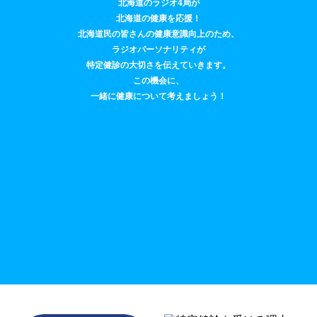
北海道のラジオ4局が
北海道の健康を応援！
北海道民の皆さんの健康意識向上のため、
ラジオパーソナリティが
特定健診の大切さを伝えていきます。
この機会に、
一緒に健康について考えましょう！
地域の薬局では、街の健康情報拠点として、
特定健診のご相談など、
みなさまの健康をサポートしています。
※薬局での特定健診の予約相談の実施は、
2026年2月7日までとなります！
※一部実施していない薬局がございます。
実施薬局は、特定健診受診予約相談薬局一覧を
ご確認ください。
※特定健診予約相談を実施している薬局が変更・追加・
中止となる場合がございます。