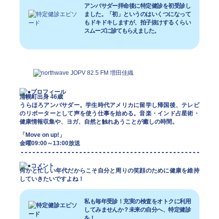
アンバサダー拝命後に特定健診を初受診し
ました。「初」というのはいくつになって
もドキドキしますが、拍子抜けするくらい
スムーズに診てもらえました。
浦幌町出身 46歳
うらほろアンバサダー。学生時代アメリカに留学し帰国後、テレビ
のリポーターとして声を使う仕事を始める。音楽・インド占星術・
健康情報収集や、ヨガ、自然と触れあうことが癒しの時間。
「Move on up!」
金曜09:00～13:00放送
何かと忙しい年代だからこそ自分と周りの笑顔のために健康を維持
していきたいですよね！
私も毎年受診！充実の検査をオトクに利用
してみませんか？未来の自分へ、特定健診
を！