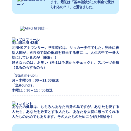
ます。最初は「基本健診がこの料金で受け
られるの？！」と驚きました。
岡山県出身 42歳
元NHKアナウンサー。学生時代は、サッカー少年でした。完全に夜
型人間が、AIR-Gで朝の番組を担当する事に…。人生の中で一番大
切にしているのが「睡眠」！
好きなものは、お笑い（M-1は予選からチェック）、スポーツ全般
（見るのもするのも）
「Start me up!」
月～木曜０9：00～11:00放送
「魚Round’s」
木曜11：30～11：55放送
あなたの健康は、もちろんあなた自身の為ですが、あなたを愛する
人たち、あなたを必要とする人たち、あなたを大切に思ってくれる
人たちのためでもあります。その人たちのためにもぜひ健診を！