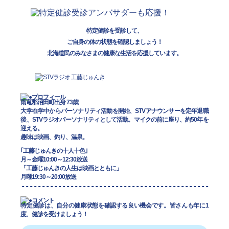
特定健診を受診して、
ご自身の体の状態を確認しましょう！
北海道民のみなさまの健康な生活を応援しています。
雨竜郡沼田町出身 73歳
大学在学中からパーソナリティ活動を開始、STVアナウンサーを定年退職
後、STVラジオパーソナリティとして活動。マイクの前に座り、約50年を
迎える。
趣味は映画、釣り、温泉。
｢工藤じゅんきの十人十色｣
月～金曜10:00～12:30放送
「工藤じゅんきの人生は映画とともに」
月曜19:30～20:00放送
特定健診は、自分の健康状態を確認する良い機会です。皆さんも年に1
度、健診を受けましょう！