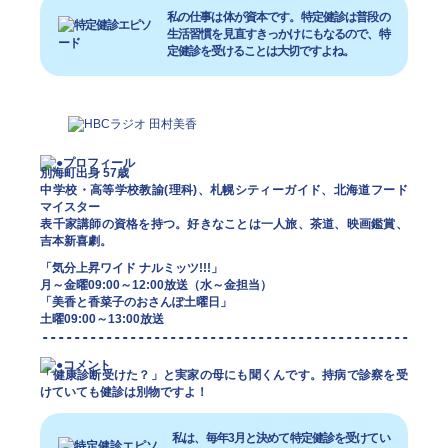
私の仕事は体が資本です。特定健診は普段の
生活習慣を見直すきっかけにもなるので、特
定健診を受けることは大切ですよね。
別海町出身 57歳
中学校・高等学校教諭(理科)、札幌シティーガイド、北海道フード
マイスター
表千家講師の資格を持つ。好きなことは一人旅、茶道、映画鑑賞、
吉本新喜劇。
「気分上昇ワイド ナルミッツ!!!」
月～金曜09:00～12:00放送（水～金担当）
「美香と香菜子のおさんぽ土曜日」
土曜09:00～13:00放送
「健康診断受けた？」と実家の母にも聞くんです。持病で診察を受
けていても健診は別物ですよ！
私は、毎年3月と決めて特定健診を受けてい