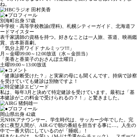
ね。
別海町出身 57歳
中学校・高等学校教諭(理科)、札幌シティーガイド、北海道フ
ードマイスター
表千家講師の資格を持つ。好きなことは一人旅、茶道、映画鑑
賞、吉本新喜劇。
「気分上昇ワイド ナルミッツ!!!」
月～金曜09:00～12:00放送（水～金担当）
「美香と香菜子のおさんぽ土曜日」
土曜09:00～13:00放送
「健康診断受けた？」と実家の母にも聞くんです。持病で診察
を受けていても健診は別物ですよ！
私は、毎年3月と決めて特定健診を受けています。最初は「基
本健診がこの料金で受けられるの？！」と驚きました。
岡山県出身 42歳
元NHKアナウンサー。学生時代は、サッカー少年でした。完
全に夜型人間が、AIR-Gで朝の番組を担当する事に…。人生の
中で一番大切にしているのが「睡眠」！
好きなものは、お笑い（M-1は予選からチェック）、スポーツ