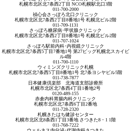
札幌市北区北7条西2丁目 NCO札幌駅北口3階
011-700-2000
禎心会さっぽろ北口クリニック
札幌市北区北7条西2丁目8番地1号 札幌北ビル2階
011-709-1131
さっぽろ糖尿病･甲状腺クリニック
札幌市北区北7条西2丁目8番地1号 札幌北ビル2階
011-707-1024
さっぽろ駅前内科･内視鏡クリニック
札幌市北区北7条西5丁目7番地1号 第27ビッグ札幌北スカイビ
ル4階
011-700-1110
ウィミンズクリニック札幌
札幌市北区北7条西5丁目8番地1号 北7条ヨシヤビル5階
011-738-7877
日本健康倶楽部 北海道支部診療所
札幌市北区北7条西4丁目1番地2号
0120-489-155
赤倉内科胃腸内科クリニック
札幌市北区北7条西6丁目2番地
011-728-2320
札幌きたはち健診センター
札幌市北区北8条西1丁目3番地 さつきた8・1 1階
011-768-7222
ウェルネス内分泌･代謝内科さつきた