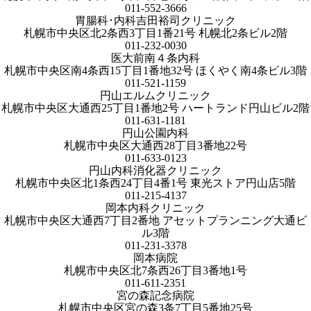
011-552-3666
胃腸科･内科吉田裕司クリニック
札幌市中央区北2条西3丁目1番21号 札幌北2条ビル2階
011-232-0030
医大前南４条内科
札幌市中央区南4条西15丁目1番地32号 ほくやく南4条ビル3階
011-521-1159
円山エルムクリニック
札幌市中央区大通西25丁目1番地2号 ハートランド円山ビル2階
011-631-1181
円山公園内科
札幌市中央区大通西28丁目3番地22号
011-633-0123
円山内科消化器クリニック
札幌市中央区北1条西24丁目4番1号 東光ストア円山店5階
011-215-4137
岡本内科クリニック
札幌市中央区大通西7丁目2番地 アセットプランニング大通ビ
ル3階
011-231-3378
岡本病院
札幌市中央区北7条西26丁目3番地1号
011-611-2351
宮の森記念病院
札幌市中央区宮の森3条7丁目5番地25号