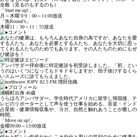
全般（見るのもするのも）
「Start me up!」
月～木曜０9：00～11:00放送
「魚Round’s」
木曜11：30～11：55放送
あなたの健康は、もちろんあなた自身の為ですが、あなたを愛
する人たち、あなたを必要とする人たち、あなたを大切に思っ
てくれる人たちのためでもあります。その人たちのためにもぜ
ひ健診を！
アンバサダー拝命後に特定健診を初受診しました。「初」とい
うのはいくつになってもドキドキしますが、拍子抜けするくら
いスムーズに診てもらえました。
浦幌町出身 46歳
うらほろアンバサダー。学生時代アメリカに留学し帰国後、テ
レビのリポーターとして声を使う仕事を始める。音楽・インド
占星術・健康情報収集や、ヨガ、自然と触れあうことが癒しの
時間。
「Move on up!」
金曜09:00～13:00放送
何かと忙しい年代だからこそ自分と周りの笑顔のために健康を