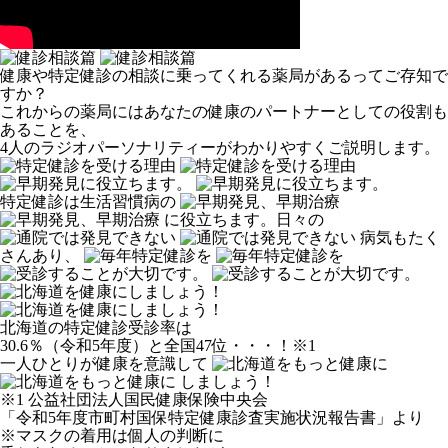
健康や特定健診の相談に乗ってくれる薬局があるってご存知で
すか？
これからの薬局にはあなたの健康のパートナーとしての役割も
あることを、
4人のラジオパーソナリティーがわかりやすくご説明します。
特定健診は生活習慣病の
に役立ちます。
日々の
病気もたく
さんあり、
北海道の特定健診受診率は
30.6％（令和5年度）と全国47位・・・！
※1
一人ひとりが健康を意識して
しましょう！
※1 公益社団法人国民健康保険中央会
「令和5年度市町村国保特定健康診査実施状況報告書」より
※マスクの着用は個人の判断に