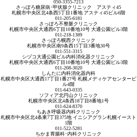
050-3355-7213
さっぽろ糖尿病･甲状腺クリニック アスティ45
札幌市中央区北4条西5丁目1番地 アスティ45ビル6階
011-205-6181
さっぽろ不整脈クリニック
札幌市中央区大通西6丁目10番地10号 大通公園ビル3階
011-218-1389
さっぽろ幌西クリニック
札幌市中央区南9条西15丁目3番地30号
011-551-3315
シヅコ大通公園ビル内科消化器クリニック
札幌市中央区大通西6丁目10番地10号 大通公園ビル3階
011-208-3020
しんたに内科消化器内科
札幌市中央区大通西17丁目1番27号 札幌メディケアセンタービ
ル4階
011-643-0335
ソフィア北円山クリニック
札幌市中央区北4条西18丁目8番地1号
011-624-8370
ちあき呼吸器内科クリニック
札幌市中央区北4条東7丁目375地 イニシアグラン札幌イースト
1階
011-522-5281
ちかま胃腸科･内科クリニック