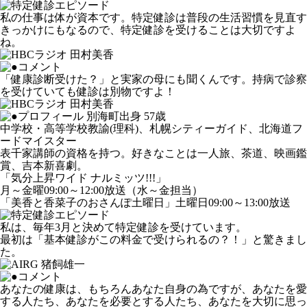
私の仕事は体が資本です。特定健診は普段の生活習慣を見直す
きっかけにもなるので、特定健診を受けることは大切ですよ
ね。
「健康診断受けた？」と実家の母にも聞くんです。持病で診察
を受けていても健診は別物ですよ！
別海町出身 57歳
中学校・高等学校教諭(理科)、札幌シティーガイド、北海道フ
ードマイスター
表千家講師の資格を持つ。好きなことは一人旅、茶道、映画鑑
賞、吉本新喜劇。
「気分上昇ワイド ナルミッツ!!!」
月～金曜09:00～12:00放送（水～金担当）
「美香と香菜子のおさんぽ土曜日」土曜日09:00～13:00放送
私は、毎年3月と決めて特定健診を受けています。
最初は「基本健診がこの料金で受けられるの？！」と驚きまし
た。
あなたの健康は、もちろんあなた自身の為ですが、あなたを愛
する人たち、あなたを必要とする人たち、あなたを大切に思っ