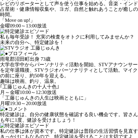
レビのリポーターとして声を使う仕事を始める。音楽・インド
占星術・健康情報収集や、ヨガ、自然と触れあうことが癒しの
時間。
「Move on up!」
金曜09:00～13:00放送
私も毎年受診！ 充実の検査をオトクに利用してみませんか？
未来の自分へ、特定健診を！
雨竜郡沼田町出身 73歳
大学在学中からパーソナリティ活動を開始、STVアナウンサー
を定年退職後、STVラジオパーソナリティとして活動。マイク
の前に座り、約50年を迎える。
趣味は映画、釣り、温泉。
｢工藤じゅんきの十人十色｣
月～金曜10:00～12:30放送
「工藤じゅんきの人生は映画とともに」
月曜19:30～20:00放送
特定健診は、自分の健康状態を確認する良い機会です。皆さん
も年に1度、健診を受けましょう！
私の仕事は体が資本です。特定健診は普段の生活習慣を見直す
きっかけにもなるので、特定健診を受けることは大切ですよ