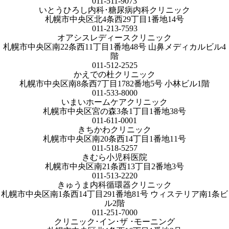
011-511-9073
いとうひろし内科･糖尿病内科クリニック
札幌市中央区北4条西29丁目1番地14号
011-213-7593
オアシスレディースクリニック
札幌市中央区南22条西11丁目1番地48号 山鼻メディカルビル4
階
011-512-2525
かえでの杜クリニック
札幌市中央区南8条西7丁目1782番地5号 小林ビル1階
011-533-8000
いまいホームケアクリニック
札幌市中央区宮の森3条1丁目1番地38号
011-611-0001
きちかわクリニック
札幌市中央区南20条西14丁目1番地11号
011-518-5257
きむら小児科医院
札幌市中央区南21条西13丁目2番地3号
011-513-2220
きゅうま内科循環器クリニック
札幌市中央区南1条西14丁目291番地81号 ウィステリア南1条ビ
ル2階
011-251-7000
クリニック･イン･ザ ･モーニング