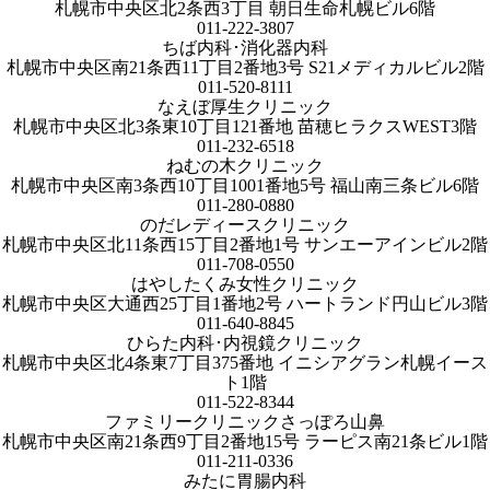
札幌市中央区北2条西3丁目 朝日生命札幌ビル6階
011-222-3807
ちば内科･消化器内科
札幌市中央区南21条西11丁目2番地3号 S21メディカルビル2階
011-520-8111
なえぼ厚生クリニック
札幌市中央区北3条東10丁目121番地 苗穂ヒラクスWEST3階
011-232-6518
ねむの木クリニック
札幌市中央区南3条西10丁目1001番地5号 福山南三条ビル6階
011-280-0880
のだレディースクリニック
札幌市中央区北11条西15丁目2番地1号 サンエーアインビル2階
011-708-0550
はやしたくみ女性クリニック
札幌市中央区大通西25丁目1番地2号 ハートランド円山ビル3階
011-640-8845
ひらた内科･内視鏡クリニック
札幌市中央区北4条東7丁目375番地 イニシアグラン札幌イース
ト1階
011-522-8344
ファミリークリニックさっぽろ山鼻
札幌市中央区南21条西9丁目2番地15号 ラーピス南21条ビル1階
011-211-0336
みたに胃腸内科