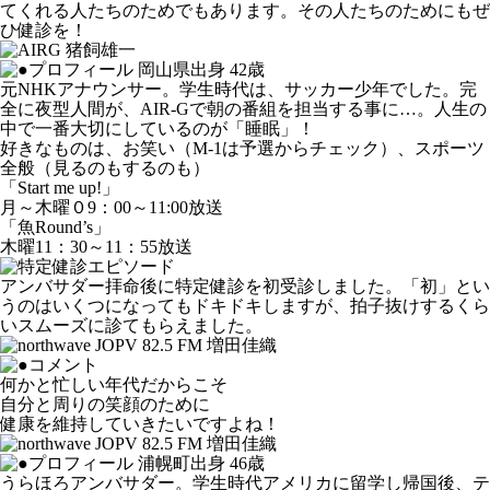
てくれる人たちのためでもあります。その人たちのためにもぜ
ひ健診を！
岡山県出身 42歳
元NHKアナウンサー。学生時代は、サッカー少年でした。完
全に夜型人間が、AIR-Gで朝の番組を担当する事に…。人生の
中で一番大切にしているのが「睡眠」！
好きなものは、お笑い（M-1は予選からチェック）、スポーツ
全般（見るのもするのも）
「Start me up!」
月～木曜０9：00～11:00放送
「魚Round’s」
木曜11：30～11：55放送
アンバサダー拝命後に特定健診を初受診しました。「初」とい
うのはいくつになってもドキドキしますが、拍子抜けするくら
いスムーズに診てもらえました。
何かと忙しい年代だからこそ
自分と周りの笑顔のために
健康を維持していきたいですよね！
浦幌町出身 46歳
うらほろアンバサダー。学生時代アメリカに留学し帰国後、テ