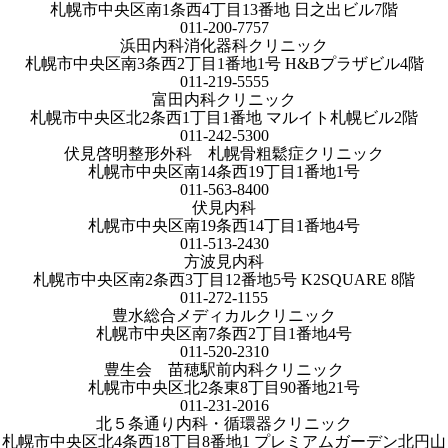
札幌市中央区南1条西4丁目13番地 日之出ビル7階
011-200-7757
浜田内科消化器科クリニック
札幌市中央区南3条西2丁目1番地1号 H&Bプラザビル4階
011-219-5555
富田内科クリニック
札幌市中央区北2条西1丁目1番地 マルイト札幌ビル2階
011-242-5300
伏見啓明整形外科 札幌骨粗鬆症クリニック
札幌市中央区南14条西19丁目1番地1号
011-563-8400
伏見内科
札幌市中央区南19条西14丁目1番地4号
011-513-2430
方波見内科
札幌市中央区南2条西3丁目12番地5号 K2SQUARE 8階
011-272-1155
豊水総合メディカルクリニック
札幌市中央区南7条西2丁目1番地4号
011-520-2310
豊生会 苗穂駅前内科クリニック
札幌市中央区北2条東8丁目90番地21号
011-231-2016
北５条通り内科・循環器クリニック
札幌市中央区北4条西18丁目8番地1 プレミアムガーデン北円山