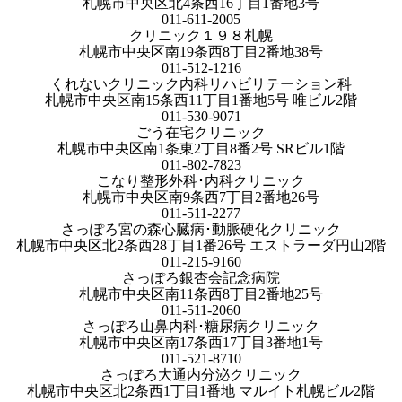
札幌市中央区北4条西16丁目1番地3号
011-611-2005
クリニック１９８札幌
札幌市中央区南19条西8丁目2番地38号
011-512-1216
くれないクリニック内科リハビリテーション科
札幌市中央区南15条西11丁目1番地5号 唯ビル2階
011-530-9071
ごう在宅クリニック
札幌市中央区南1条東2丁目8番2号 SRビル1階
011-802-7823
こなり整形外科･内科クリニック
札幌市中央区南9条西7丁目2番地26号
011-511-2277
さっぽろ宮の森心臓病･動脈硬化クリニック
札幌市中央区北2条西28丁目1番26号 エストラーダ円山2階
011-215-9160
さっぽろ銀杏会記念病院
札幌市中央区南11条西8丁目2番地25号
011-511-2060
さっぽろ山鼻内科･糖尿病クリニック
札幌市中央区南17条西17丁目3番地1号
011-521-8710
さっぽろ大通内分泌クリニック
札幌市中央区北2条西1丁目1番地 マルイト札幌ビル2階