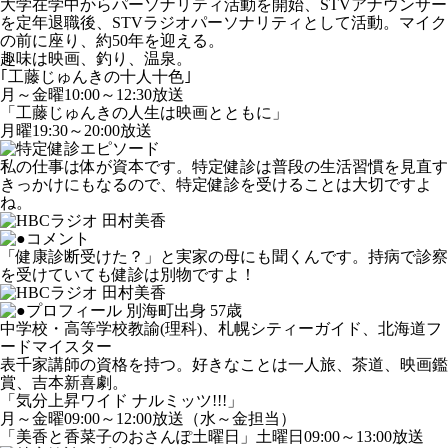
大学在学中からパーソナリティ活動を開始、STVアナウンサー
を定年退職後、STVラジオパーソナリティとして活動。マイク
の前に座り、約50年を迎える。
趣味は映画、釣り、温泉。
｢工藤じゅんきの十人十色｣
月～金曜10:00～12:30放送
「工藤じゅんきの人生は映画とともに」
月曜19:30～20:00放送
私の仕事は体が資本です。特定健診は普段の生活習慣を見直す
きっかけにもなるので、特定健診を受けることは大切ですよ
ね。
「健康診断受けた？」と実家の母にも聞くんです。持病で診察
を受けていても健診は別物ですよ！
別海町出身 57歳
中学校・高等学校教諭(理科)、札幌シティーガイド、北海道フ
ードマイスター
表千家講師の資格を持つ。好きなことは一人旅、茶道、映画鑑
賞、吉本新喜劇。
「気分上昇ワイド ナルミッツ!!!」
月～金曜09:00～12:00放送（水～金担当）
「美香と香菜子のおさんぽ土曜日」土曜日09:00～13:00放送