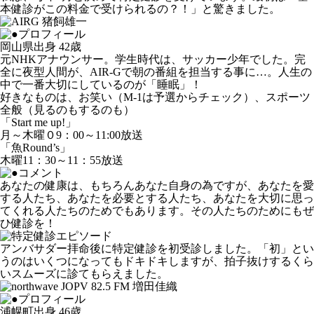
本健診がこの料金で受けられるの？！」と驚きました。
岡山県出身 42歳
元NHKアナウンサー。学生時代は、サッカー少年でした。完
全に夜型人間が、AIR-Gで朝の番組を担当する事に…。人生の
中で一番大切にしているのが「睡眠」！
好きなものは、お笑い（M-1は予選からチェック）、スポーツ
全般（見るのもするのも）
「Start me up!」
月～木曜０9：00～11:00放送
「魚Round’s」
木曜11：30～11：55放送
あなたの健康は、もちろんあなた自身の為ですが、あなたを愛
する人たち、あなたを必要とする人たち、あなたを大切に思っ
てくれる人たちのためでもあります。その人たちのためにもぜ
ひ健診を！
アンバサダー拝命後に特定健診を初受診しました。「初」とい
うのはいくつになってもドキドキしますが、拍子抜けするくら
いスムーズに診てもらえました。
浦幌町出身 46歳