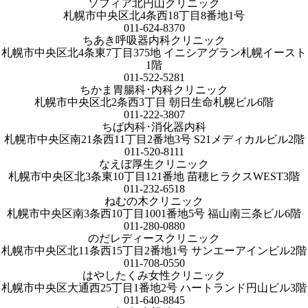
ソフィア北円山クリニック
札幌市中央区北4条西18丁目8番地1号
011-624-8370
ちあき呼吸器内科クリニック
札幌市中央区北4条東7丁目375地 イニシアグラン札幌イースト
1階
011-522-5281
ちかま胃腸科･内科クリニック
札幌市中央区北2条西3丁目 朝日生命札幌ビル6階
011-222-3807
ちば内科･消化器内科
札幌市中央区南21条西11丁目2番地3号 S21メディカルビル2階
011-520-8111
なえぼ厚生クリニック
札幌市中央区北3条東10丁目121番地 苗穂ヒラクスWEST3階
011-232-6518
ねむの木クリニック
札幌市中央区南3条西10丁目1001番地5号 福山南三条ビル6階
011-280-0880
のだレディースクリニック
札幌市中央区北11条西15丁目2番地1号 サンエーアインビル2階
011-708-0550
はやしたくみ女性クリニック
札幌市中央区大通西25丁目1番地2号 ハートランド円山ビル3階
011-640-8845