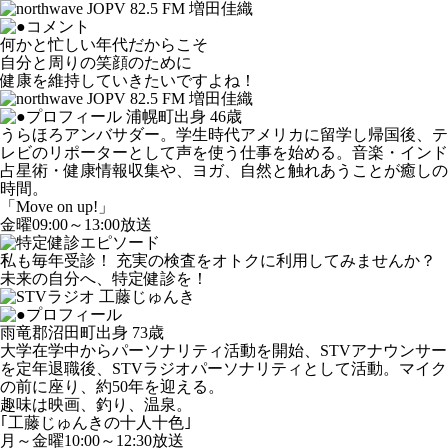
何かと忙しい年代だからこそ
自分と周りの笑顔のために
健康を維持していきたいですよね！
浦幌町出身 46歳
うらほろアンバサダー。学生時代アメリカに留学し帰国後、テ
レビのリポーターとして声を使う仕事を始める。音楽・インド
占星術・健康情報収集や、ヨガ、自然と触れあうことが癒しの
時間。
「Move on up!」
金曜09:00～13:00放送
私も毎年受診！ 充実の検査をオトクに利用してみませんか？
未来の自分へ、特定健診を！
雨竜郡沼田町出身 73歳
大学在学中からパーソナリティ活動を開始、STVアナウンサー
を定年退職後、STVラジオパーソナリティとして活動。マイク
の前に座り、約50年を迎える。
趣味は映画、釣り、温泉。
｢工藤じゅんきの十人十色｣
月～金曜10:00～12:30放送