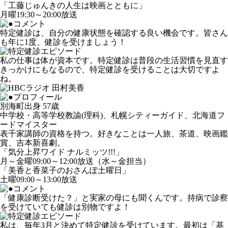
「工藤じゅんきの人生は映画とともに」
月曜19:30～20:00放送
特定健診は、自分の健康状態を確認する良い機会です。皆さん
も年に1度、健診を受けましょう！
私の仕事は体が資本です。特定健診は普段の生活習慣を見直す
きっかけにもなるので、特定健診を受けることは大切ですよ
ね。
別海町出身 57歳
中学校・高等学校教諭(理科)、札幌シティーガイド、北海道フ
ードマイスター
表千家講師の資格を持つ。好きなことは一人旅、茶道、映画鑑
賞、吉本新喜劇。
「気分上昇ワイド ナルミッツ!!!」
月～金曜09:00～12:00放送（水～金担当）
「美香と香菜子のおさんぽ土曜日」
土曜09:00～13:00放送
「健康診断受けた？」と実家の母にも聞くんです。持病で診察
を受けていても健診は別物ですよ！
私は、毎年3月と決めて特定健診を受けています。最初は「基