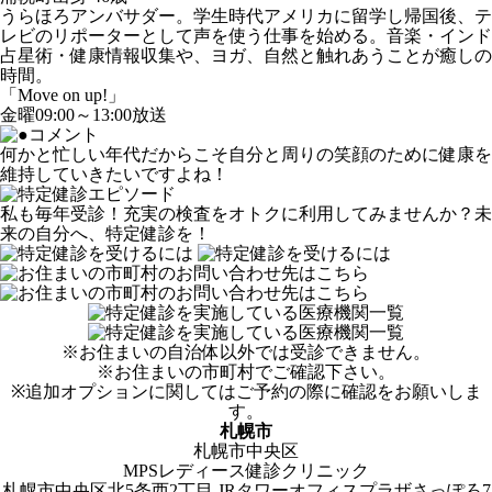
うらほろアンバサダー。学生時代アメリカに留学し帰国後、テ
レビのリポーターとして声を使う仕事を始める。音楽・インド
占星術・健康情報収集や、ヨガ、自然と触れあうことが癒しの
時間。
「Move on up!」
金曜09:00～13:00放送
何かと忙しい年代だからこそ自分と周りの笑顔のために健康を
維持していきたいですよね！
私も毎年受診！充実の検査をオトクに利用してみませんか？未
来の自分へ、特定健診を！
※お住まいの自治体以外では受診できません。
※お住まいの市町村でご確認下さい。
※追加オプションに関してはご予約の際に確認をお願いしま
す。
札幌市
札幌市中央区
MPSレディース健診クリニック
札幌市中央区北5条西2丁目 JRタワーオフィスプラザさっぽろ7