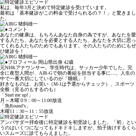
私は、毎年3月と決めて特定健診を受けています。
最初は「基本健診がこの料金で受けられるの？！」と驚きまし
た。
あなたの健康は、もちろんあなた自身の為ですが、あなたを愛
する人たち、あなたを必要とする人たち、あなたを大切に思っ
てくれる人たちのためでもあります。その人たちのためにもぜ
ひ健診を！
岡山県出身 42歳
元NHKアナウンサー。学生時代は、サッカー少年でした。完
全に夜型人間が、AIR-Gで朝の番組を担当する事に…。人生の
中で一番大切にしているのが「睡眠」！
好きなものは、お笑い（M-1は予選からチェック）、スポーツ
全般（見るのもするのも）
「Start me up!」
月～木曜０9：00～11:00放送
「魚Round’s」
木曜11：30～11：55放送
アンバサダー拝命後に特定健診を初受診しました。「初」とい
うのはいくつになってもドキドキしますが、拍子抜けするくら
いスムーズに診てもらえました。