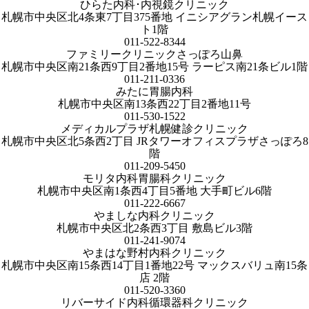
ひらた内科･内視鏡クリニック
札幌市中央区北4条東7丁目375番地 イニシアグラン札幌イース
ト1階
011-522-8344
ファミリークリニックさっぽろ山鼻
札幌市中央区南21条西9丁目2番地15号 ラーピス南21条ビル1階
011-211-0336
みたに胃腸内科
札幌市中央区南13条西22丁目2番地11号
011-530-1522
メディカルプラザ札幌健診クリニック
札幌市中央区北5条西2丁目 JRタワーオフィスプラザさっぽろ8
階
011-209-5450
モリタ内科胃腸科クリニック
札幌市中央区南1条西4丁目5番地 大手町ビル6階
011-222-6667
やましな内科クリニック
札幌市中央区北2条西3丁目 敷島ビル3階
011-241-9074
やまはな野村内科クリニック
札幌市中央区南15条西14丁目1番地22号 マックスバリュ南15条
店 2階
011-520-3360
リバーサイド内科循環器科クリニック