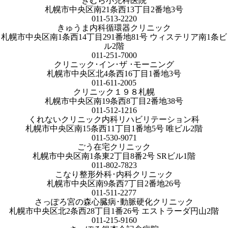
きむら小児科医院
札幌市中央区南21条西13丁目2番地3号
011-513-2220
きゅうま内科循環器クリニック
札幌市中央区南1条西14丁目291番地81号 ウィステリア南1条ビ
ル2階
011-251-7000
クリニック･イン･ザ ･モーニング
札幌市中央区北4条西16丁目1番地3号
011-611-2005
クリニック１９８札幌
札幌市中央区南19条西8丁目2番地38号
011-512-1216
くれないクリニック内科リハビリテーション科
札幌市中央区南15条西11丁目1番地5号 唯ビル2階
011-530-9071
ごう在宅クリニック
札幌市中央区南1条東2丁目8番2号 SRビル1階
011-802-7823
こなり整形外科･内科クリニック
札幌市中央区南9条西7丁目2番地26号
011-511-2277
さっぽろ宮の森心臓病･動脈硬化クリニック
札幌市中央区北2条西28丁目1番26号 エストラーダ円山2階
011-215-9160