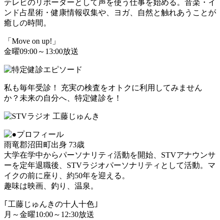
テレビのリポーターとして声を使う仕事を始める。音楽・イ
ンド占星術・健康情報収集や、ヨガ、自然と触れあうことが
癒しの時間。
「Move on up!」
金曜09:00～13:00放送
私も毎年受診！ 充実の検査をオトクに利用してみません
か？未来の自分へ、特定健診を！
雨竜郡沼田町出身 73歳
大学在学中からパーソナリティ活動を開始、STVアナウンサ
ーを定年退職後、STVラジオパーソナリティとして活動。マ
イクの前に座り、約50年を迎える。
趣味は映画、釣り、温泉。
｢工藤じゅんきの十人十色｣
月～金曜10:00～12:30放送